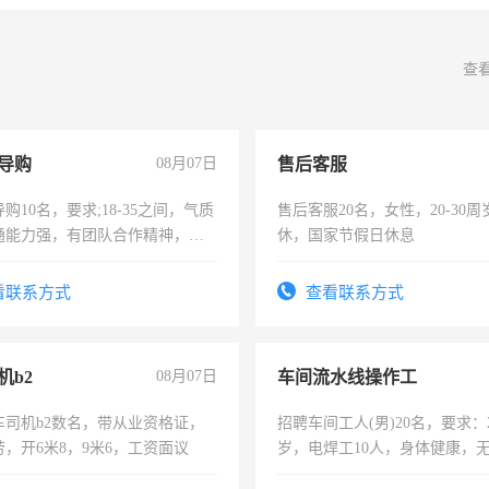
查
导购
08月07日
售后客服
购10名，要求;18-35之间，气质
售后客服20名，女性，20-30
通能力强，有团队合作精神，有
休，国家节假日休息
，有工作经验者优先！
看联系方式
查看联系方式
机b2
08月07日
车间流水线操作工
车司机b2数名，带从业资格证，
招聘车间工人(男)20名，要求：2
，开6米8，9米6，工资面议
岁，电焊工10人，身体健康，
好。薪资：4500-7000元，标