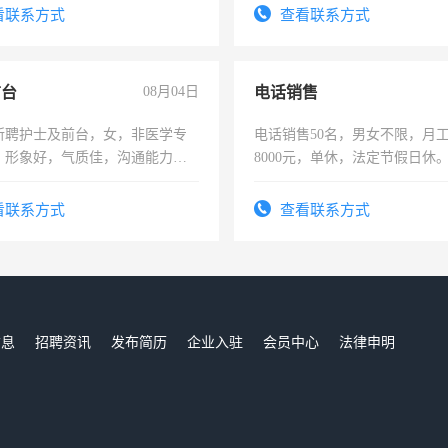
宿，免费发放劳保用品，两班
看联系方式
查看联系方式
25号准时发放工资，工作时间1
前台
08月04日
电话销售
所聘护士及前台，女，非医学专
电话销售50名，男女不限，月工资
，形象好，气质佳，沟通能力
8000元，单休，法定节假日休
试，周日休息。
看联系方式
查看联系方式
信息
招聘资讯
发布简历
企业入驻
会员中心
法律申明
们