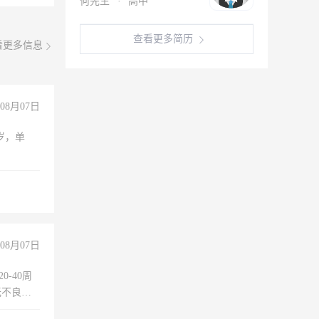
何先生
·
高中
查看更多简历
看更多信息
08月07日
周岁，单
08月07日
0-40周
无不良嗜
准八人间住