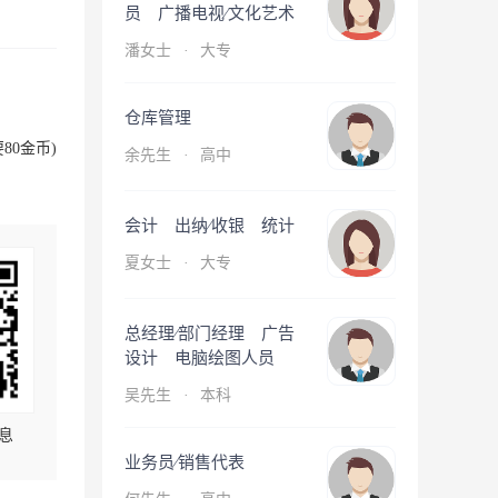
员 广播电视∕文化艺术
潘女士
·
大专
仓库管理
80金币)
余先生
·
高中
会计 出纳∕收银 统计
夏女士
·
大专
总经理∕部门经理 广告
设计 电脑绘图人员
吴先生
·
本科
息
业务员∕销售代表