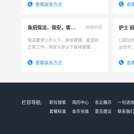
查看联系方式
查
急招保洁，保安，客服，工程
08月05日
护士 
保洁要求55岁以下，身体健康，能坚持
口腔诊
正常工作，保安55岁以下身体健康，有
业也可
责任心形象端庄，遵纪守法，无犯罪记
强。面
录，客服要求45岁以下高中以上文化，
查看联系方式
查
懂电脑工作认真，性格开朗有良好沟通
能力，工程，懂水电维修。
栏目导航:
职位搜索
简历中心
名企展示
一句话
套餐标准
金币充值
意见建议
联系我