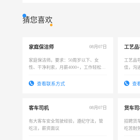
猜您喜欢
家庭保洁师
08月07日
工艺品
家庭保洁师。要求：50周岁以下、女
工艺品导
性、干净利索，月薪4000+，工作轻松，
佳，沟
时间灵活，不需坐班，适合宝妈、全职
上进心
太太等。
查看联系方式
查
客车司机
08月07日
货车司
有大客车安全驾驶经验，遵纪守法，管
招聘货
吃注，薪资面议
吃苦耐劳