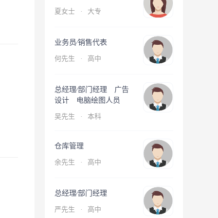
夏女士
·
大专
业务员∕销售代表
何先生
·
高中
总经理∕部门经理 广告
设计 电脑绘图人员
吴先生
·
本科
仓库管理
余先生
·
高中
总经理∕部门经理
严先生
·
高中